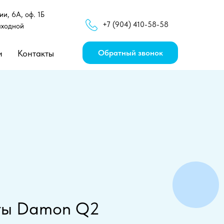
и, 6А, оф. 1Б
+7 (904) 410-58-58
ыходной
и
Контакты
Обратный звонок
ты Damon Q2