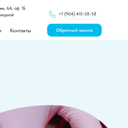
и, 6А, оф. 1Б
+7 (904) 410-58-58
ыходной
и
Контакты
Обратный звонок