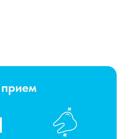
 прием