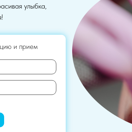
расивая улыбка,
!
ацию и прием