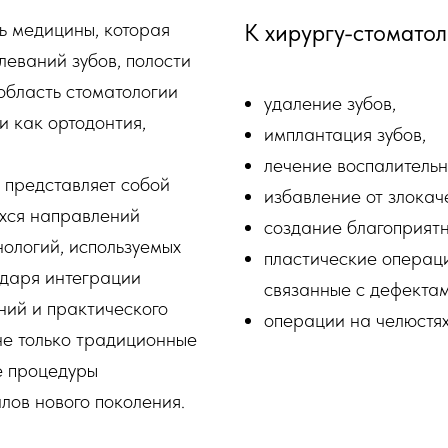
ь медицины, которая
К хирургу-стоматол
еваний зубов, полости
область стоматологии
удаление зубов,
и как ортодонтия,
имплантация зубов,
лечение воспалительн
 представляет собой
избавление от злокач
хся направлений
создание благоприятн
нологий, используемых
пластические операци
одаря интеграции
связанные с дефектам
ний и практического
операции на челюстях 
не только традиционные
е процедуры
ов нового поколения.