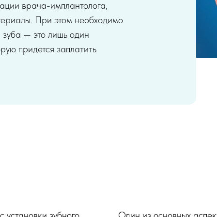
кации врача-имплантолога,
териалы. При этом необходимо
я зуба — это лишь один
орую придется заплатить
 установки зубного
Один из основных аспек