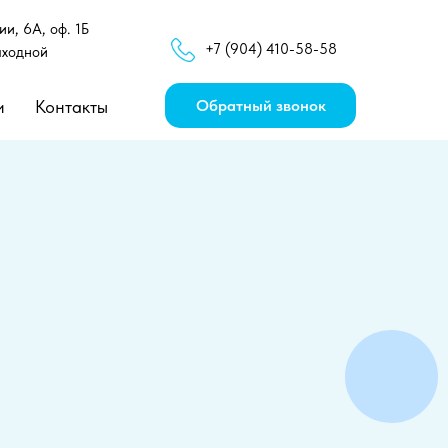
и, 6А, оф. 1Б
+7 (904) 410-58-58
ыходной
и
Контакты
Обратный звонок