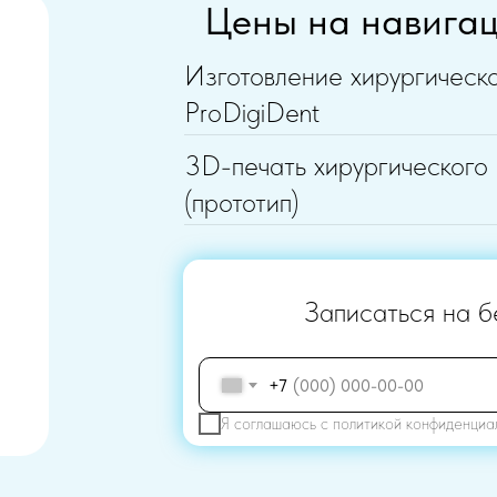
Цены на навига
Изготовление хирургическ
ProDigiDent
3D-печать хирургического
(прототип)
Записаться на б
+7
Я соглашаюсь с
политикой конфиденциа